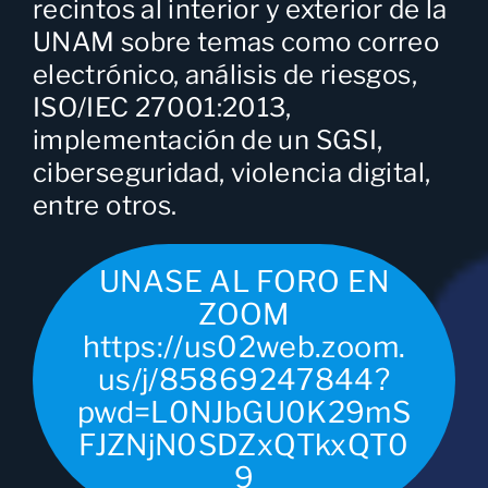
recintos al interior y exterior de la
UNAM sobre temas como correo
electrónico, análisis de riesgos,
ISO/IEC 27001:2013,
implementación de un SGSI,
ciberseguridad, violencia digital,
entre otros.
UNASE AL FORO EN
ZOOM
https://us02web.zoom.
us/j/85869247844?
pwd=L0NJbGU0K29mS
FJZNjN0SDZxQTkxQT0
9