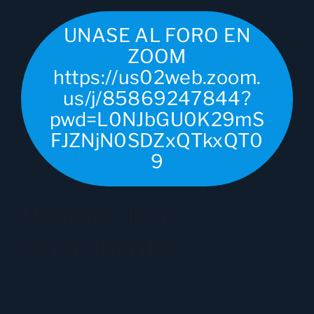
UNASE AL FORO EN
ZOOM
https://us02web.zoom.
us/j/85869247844?
pwd=L0NJbGU0K29mS
FJZNjN0SDZxQTkxQT0
9
Reseña de los
participantes