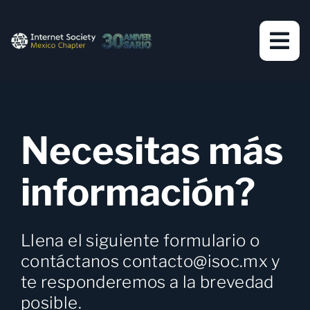
Skip
to
content
Necesitas más
información?
Llena el siguiente formulario o
contáctanos
contacto@isoc.mx
y
te responderemos a la brevedad
posible.