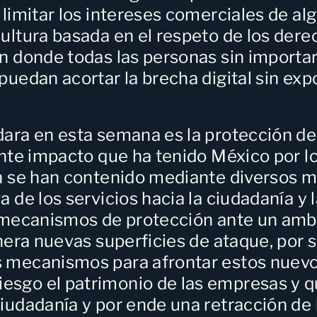
limitar los intereses comerciales de al
ultura basada en el respeto de los dere
 donde todas las personas sin importar 
uedan acortar la brecha digital sin exp
dara en esta semana es la
protección de
ente impacto que ha tenido México por l
en se han contenido mediante diversos
 de los servicios hacia la ciudadanía y l
s mecanismos de protección ante un amb
nera nuevas superficies de ataque, por 
 mecanismos para afrontar estos nuevos
sgo el patrimonio de las empresas y qu
ciudadanía y por ende una retracción d