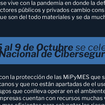
se vive con la pandemia en donde la defi
ectores públicos y privados cambio con
ue son del todo materiales y se da much
 al 9 de Octubre
se cel
 Nacional de Cibersegu
 con
la protección de las MiPyMES
que s
anos y que no están apartadas de el uso
esgos que conlleva operar en el ambient
empresas cuentan con recursos muchas 